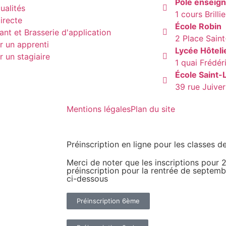
Pôle enseig
ualités
1 cours Brill
irecte
École Robin
ant et Brasserie d'application
2 Place Sain
r un apprenti
Lycée Hôteli
r un stagiaire
1 quai Frédér
École Saint-
39 rue Juive
Mentions légales
Plan du site
Préinscription en ligne pour les classes 
Merci de noter que les inscriptions pour 
préinscription pour la rentrée de septembr
ci-dessous
Préinscription 6ème