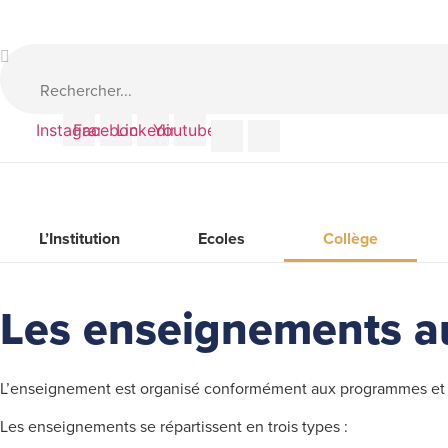
Aller
au
Search
contenu
...
Instagram
Facebook
Linkedin
Youtube
L’Institution
Ecoles
Collège
Les enseignements a
L’enseignement est organisé conformément aux programmes et in
Les enseignements se répartissent en trois types :