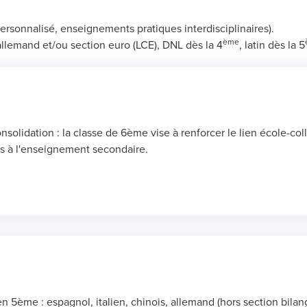
nnalisé, enseignements pratiques interdisciplinaires).
ème
allemand et/ou section euro (LCE), DNL dès la 4
, latin dès la 5
lidation : la classe de 6ème vise à renforcer le lien école-coll
es à l'enseignement secondaire.
 5ème : espagnol, italien, chinois, allemand (hors section bilan