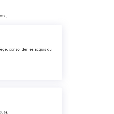
ème
.
ège, consolider les acquis du
gue).