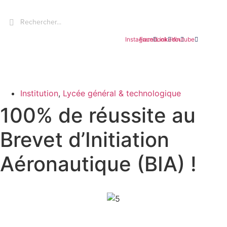
Aller
Search
au
...
contenu
Instagram
Facebook
Linkedin
Youtube
Institution
,
Lycée général & technologique
100% de réussite au
Brevet d’Initiation
Aéronautique (BIA) !