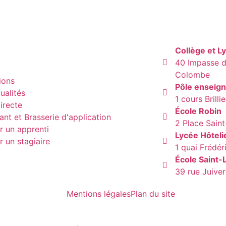
Collège et L
40 Impasse de
Colombe
ions
Pôle enseig
ualités
1 cours Brill
irecte
École Robin
ant et Brasserie d'application
2 Place Sain
r un apprenti
Lycée Hôteli
r un stagiaire
1 quai Frédér
École Saint-
39 rue Juive
Mentions légales
Plan du site