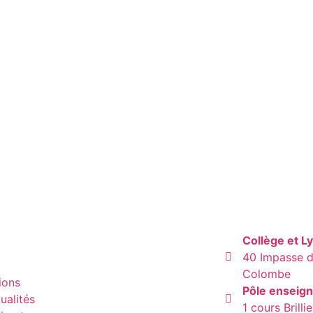
Collège et L
40 Impasse de
Colombe
ions
Pôle enseig
ualités
1 cours Brill