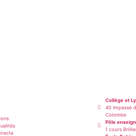
Collège et L
40 Impasse de
Colombe
ions
Pôle enseig
ualités
1 cours Brill
irecte